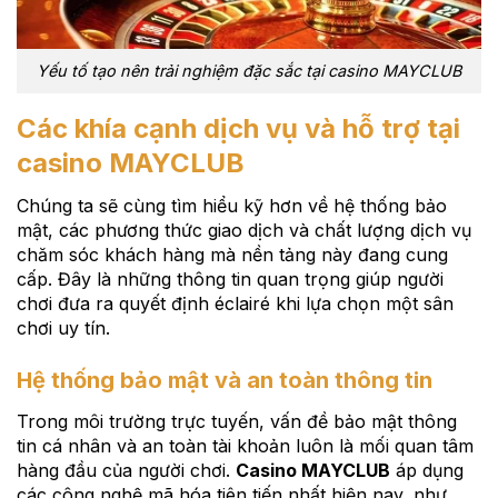
Yếu tố tạo nên trải nghiệm đặc sắc tại casino MAYCLUB
Các khía cạnh dịch vụ và hỗ trợ tại
casino MAYCLUB
Chúng ta sẽ cùng tìm hiểu kỹ hơn về hệ thống bảo
mật, các phương thức giao dịch và chất lượng dịch vụ
chăm sóc khách hàng mà nền tảng này đang cung
cấp. Đây là những thông tin quan trọng giúp người
chơi đưa ra quyết định éclairé khi lựa chọn một sân
chơi uy tín.
Hệ thống bảo mật và an toàn thông tin
Trong môi trường trực tuyến, vấn đề bảo mật thông
tin cá nhân và an toàn tài khoản luôn là mối quan tâm
hàng đầu của người chơi.
Casino MAYCLUB
áp dụng
các công nghệ mã hóa tiên tiến nhất hiện nay, như