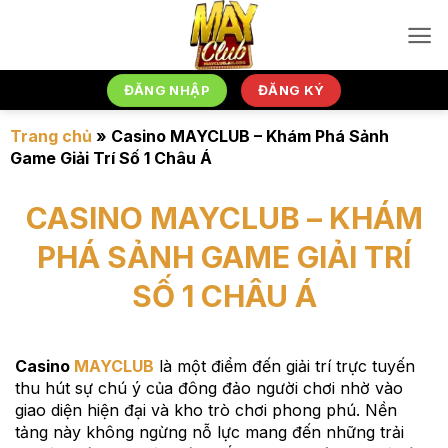
Bỏ
qua
nội
dung
ĐĂNG NHẬP
ĐĂNG KÝ
Trang chủ
»
Casino MAYCLUB – Khám Phá Sảnh
Game Giải Trí Số 1 Châu Á
CASINO MAYCLUB – KHÁM
PHÁ SẢNH GAME GIẢI TRÍ
SỐ 1 CHÂU Á
Casino
MAYCLUB
là một điểm đến giải trí trực tuyến
thu hút sự chú ý của đông đảo người chơi nhờ vào
giao diện hiện đại và kho trò chơi phong phú. Nền
tảng này không ngừng nỗ lực mang đến những trải