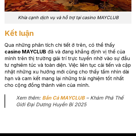
Khía cạnh dịch vụ và hỗ trợ tại casino MAYCLUB
Kết luận
Qua những phân tích chi tiết ở trên, có thể thấy
casino MAYCLUB
đã và đang khẳng định vị thế của
mình trên thị trường giải trí trực tuyến nhờ vào sự đầu
tư nghiêm túc và toàn diện. Việc liên tục cải tiến và cập
nhật những xu hướng mới cũng cho thấy tầm nhìn dài
hạn và cam kết mang lại những trải nghiệm tốt nhất
cho cộng đồng thành viên của mình.
Xem thêm:
Bắn Cá MAYCLUB
– Khám Phá Thế
Giới Đại Dương Huyền Bí 2025