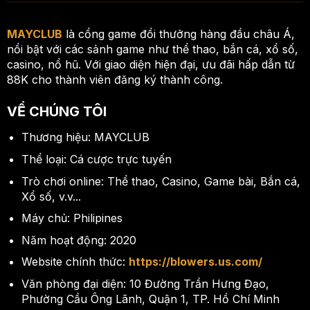
MAYCLUB
là cổng game đổi thưởng hàng đầu châu Á,
nổi bật với các sảnh game như thể thao, bắn cá, xổ số,
casino, nổ hũ. Với giao diện hiện đại, ưu đãi hấp dẫn từ
88K cho thành viên đăng ký thành công.
VỀ CHÚNG TÔI
Thương hiệu: MAYCLUB
Thể loại: Cá cược trực tuyến
Trò chơi online: Thể thao, Casino, Game bài, Bắn cá,
Xổ số, v.v...
Máy chủ: Philipines
Năm hoạt động: 2020
Website chính thức:
https://blowers.us.com/
Văn phòng đại diện: 10 Đường Trần Hưng Đạo,
Phường Cầu Ông Lãnh, Quận 1, TP. Hồ Chí Minh