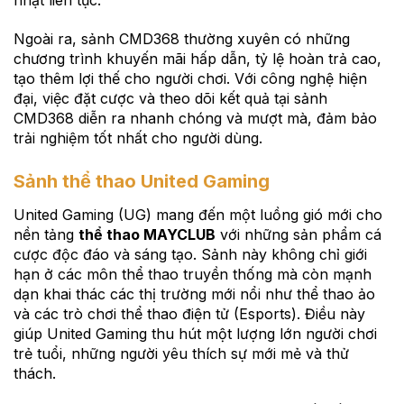
nhật liên tục.
Ngoài ra, sảnh CMD368 thường xuyên có những
chương trình khuyến mãi hấp dẫn, tỷ lệ hoàn trả cao,
tạo thêm lợi thế cho người chơi. Với công nghệ hiện
đại, việc đặt cược và theo dõi kết quả tại sảnh
CMD368 diễn ra nhanh chóng và mượt mà, đảm bảo
trải nghiệm tốt nhất cho người dùng.
Sảnh thể thao United Gaming
United Gaming (UG) mang đến một luồng gió mới cho
nền tảng
thể thao MAYCLUB
với những sản phẩm cá
cược độc đáo và sáng tạo. Sảnh này không chỉ giới
hạn ở các môn thể thao truyền thống mà còn mạnh
dạn khai thác các thị trường mới nổi như thể thao ảo
và các trò chơi thể thao điện tử (Esports). Điều này
giúp United Gaming thu hút một lượng lớn người chơi
trẻ tuổi, những người yêu thích sự mới mẻ và thử
thách.