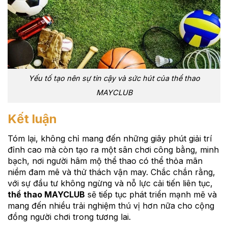
Yếu tố tạo nên sự tin cậy và sức hút của thể thao
MAYCLUB
Kết luận
Tóm lại, không chỉ mang đến những giây phút giải trí
đỉnh cao mà còn tạo ra một sân chơi công bằng, minh
bạch, nơi người hâm mộ thể thao có thể thỏa mãn
niềm đam mê và thử thách vận may. Chắc chắn rằng,
với sự đầu tư không ngừng và nỗ lực cải tiến liên tục,
thể thao MAYCLUB
sẽ tiếp tục phát triển mạnh mẽ và
mang đến nhiều trải nghiệm thú vị hơn nữa cho cộng
đồng người chơi trong tương lai.