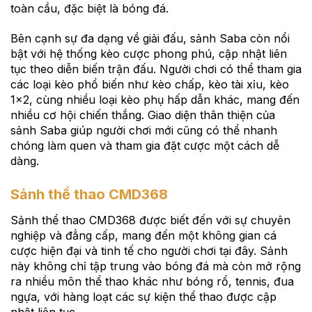
toàn cầu, đặc biệt là bóng đá.
Bên cạnh sự đa dạng về giải đấu, sảnh Saba còn nổi
bật với hệ thống kèo cược phong phú, cập nhật liên
tục theo diễn biến trận đấu. Người chơi có thể tham gia
các loại kèo phổ biến như kèo chấp, kèo tài xỉu, kèo
1×2, cùng nhiều loại kèo phụ hấp dẫn khác, mang đến
nhiều cơ hội chiến thắng. Giao diện thân thiện của
sảnh Saba giúp người chơi mới cũng có thể nhanh
chóng làm quen và tham gia đặt cược một cách dễ
dàng.
Sảnh thể thao CMD368
Sảnh thể thao CMD368 được biết đến với sự chuyên
nghiệp và đẳng cấp, mang đến một không gian cá
cược hiện đại và tinh tế cho người chơi tại đây. Sảnh
này không chỉ tập trung vào bóng đá mà còn mở rộng
ra nhiều môn thể thao khác như bóng rổ, tennis, đua
ngựa, với hàng loạt các sự kiện thể thao được cập