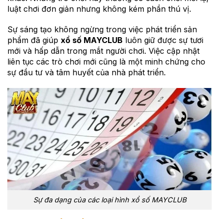
luật chơi đơn giản nhưng không kém phần thú vị.
Sự sáng tạo không ngừng trong việc phát triển sản
phẩm đã giúp
xổ số MAYCLUB
luôn giữ được sự tươi
mới và hấp dẫn trong mắt người chơi. Việc cập nhật
liên tục các trò chơi mới cũng là một minh chứng cho
sự đầu tư và tâm huyết của nhà phát triển.
Sự đa dạng của các loại hình xổ số MAYCLUB