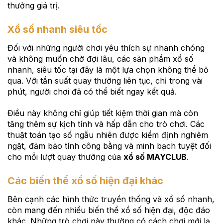
thưởng giá trị.
Xổ số nhanh siêu tốc
Đối với những người chơi yêu thích sự nhanh chóng
và không muốn chờ đợi lâu, các sản phẩm xổ số
nhanh, siêu tốc tại đây là một lựa chọn không thể bỏ
qua. Với tần suất quay thưởng liên tục, chỉ trong vài
phút, người chơi đã có thể biết ngay kết quả.
Điều này không chỉ giúp tiết kiệm thời gian mà còn
tăng thêm sự kịch tính và hấp dẫn cho trò chơi. Các
thuật toán tạo số ngẫu nhiên được kiểm định nghiêm
ngặt, đảm bảo tính công bằng và minh bạch tuyệt đối
cho mỗi lượt quay thưởng của
xổ số MAYCLUB
.
Các biến thể xổ số hiện đại khác
Bên cạnh các hình thức truyền thống và xổ số nhanh,
còn mang đến nhiều biến thể xổ số hiện đại, độc đáo
khác. Những trò chơi này thường có cách chơi mới lạ,