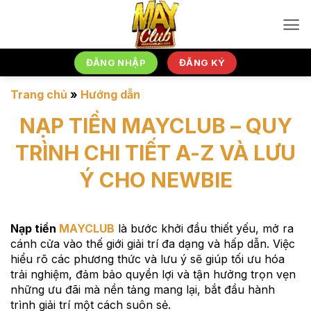
Bỏ
qua
nội
dung
ĐĂNG NHẬP
ĐĂNG KÝ
Trang chủ
»
Hướng dẫn
NẠP TIỀN MAYCLUB – QUY
TRÌNH CHI TIẾT A-Z VÀ LƯU
Ý CHO NEWBIE
Nạp tiền
MAYCLUB
là bước khởi đầu thiết yếu, mở ra
cánh cửa vào thế giới giải trí đa dạng và hấp dẫn. Việc
hiểu rõ các phương thức và lưu ý sẽ giúp tối ưu hóa
trải nghiệm, đảm bảo quyền lợi và tận hưởng trọn vẹn
những ưu đãi mà nền tảng mang lại, bắt đầu hành
trình giải trí một cách suôn sẻ.