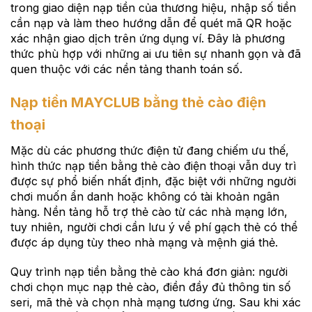
trong giao diện nạp tiền của thương hiệu, nhập số tiền
cần nạp và làm theo hướng dẫn để quét mã QR hoặc
xác nhận giao dịch trên ứng dụng ví. Đây là phương
thức phù hợp với những ai ưu tiên sự nhanh gọn và đã
quen thuộc với các nền tảng thanh toán số.
Nạp tiền MAYCLUB bằng thẻ cào điện
thoại
Mặc dù các phương thức điện tử đang chiếm ưu thế,
hình thức nạp tiền bằng thẻ cào điện thoại vẫn duy trì
được sự phổ biến nhất định, đặc biệt với những người
chơi muốn ẩn danh hoặc không có tài khoản ngân
hàng. Nền tảng hỗ trợ thẻ cào từ các nhà mạng lớn,
tuy nhiên, người chơi cần lưu ý về phí gạch thẻ có thể
được áp dụng tùy theo nhà mạng và mệnh giá thẻ.
Quy trình nạp tiền bằng thẻ cào khá đơn giản: người
chơi chọn mục nạp thẻ cào, điền đầy đủ thông tin số
seri, mã thẻ và chọn nhà mạng tương ứng. Sau khi xác