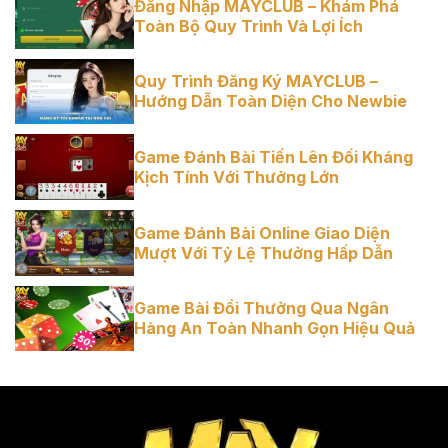
Đăng Nhập MAYCLUB – Khám Phá
Toàn Bộ Quy Trình Và Lợi Ích
Quy Trình Đăng Ký MAYCLUB –
Hướng Dẫn Toàn Diện Cho Newbie
Game Đánh Bài Tiến Lên Đối Kháng
Kịch Tính Với Thưởng Lớn
Game Đánh Bài Online Giao Diện
Mượt Với Tỷ Lệ Thưởng Hấp Dẫn
Game Bài Đổi Thưởng Qua Ngân
Hàng An Toàn Nhanh Gọn Hiệu Quả