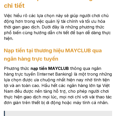
chi tiết
Việc hiểu rõ các lựa chọn này sẽ giúp người chơi chủ
động hơn trong việc quản lý tài chính và tối ưu hóa
thời gian giao dịch. Dưới đây là những phương thức
phổ biến cùng hướng dẫn chi tiết để bạn dễ dàng thực
hiện.
Nạp tiền tại thương hiệu MAYCLUB qua
ngân hàng trực tuyến
Phương thức
nạp tiền MAYCLUB
thông qua ngân
hàng trực tuyến (Internet Banking) là một trong những
lựa chọn được ưa chuộng nhất hiện nay nhờ tính tiện
lợi và an toàn cao. Hầu hết các ngân hàng lớn tại Việt
Nam đều được nền tảng hỗ trợ, cho phép người chơi
thực hiện giao dịch mọi lúc, mọi nơi chỉ với vài thao tác
đơn giản trên thiết bị di động hoặc máy tính cá nhân.