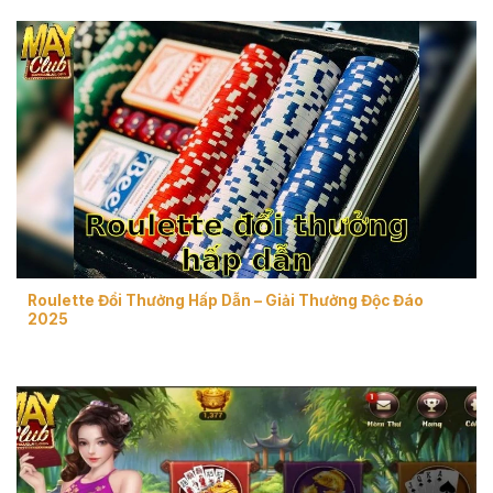
Roulette Đổi Thưởng Hấp Dẫn – Giải Thưởng Độc Đáo
2025