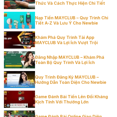
Thức Và Cách Thực Hiện Chi Tiết
Nạp Tiền MAYCLUB – Quy Trình Chi
Tiết A-Z Và Lưu Ý Cho Newbie
Khám Phá Quy Trình Tải App
MAYCLUB Và Lợi Ích Vượt Trội
Đăng Nhập MAYCLUB – Khám Phá
Toàn Bộ Quy Trình Và Lợi Ích
Quy Trình Đăng Ký MAYCLUB –
Hướng Dẫn Toàn Diện Cho Newbie
Game Đánh Bài Tiến Lên Đối Kháng
Kịch Tính Với Thưởng Lớn
Game Đánh Bài Online Giao Diện