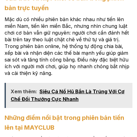
bản trực tuyến
Mặc dù có nhiều phiên bản khác nhau như tiến lên
miền Nam, tiến lên miền Bắc, nhưng nhìn chung luật
chơi cơ bản vẫn giữ nguyên: người chơi cần đánh hết
bài trên tay theo luật chặt chẽ về thứ tự và giá trị.
Trong phiên bản online, hệ thống tự động chia bài,
xếp bài và nhận diện các thế bài mạnh yếu giúp giảm
sai sót và tăng tính công bằng. Điều này đặc biệt hữu
ích với người mới chơi, giúp họ nhanh chóng bắt nhịp
và cải thiện kỹ năng.
Xem thêm:
Siêu Cá Nổ Hũ Bắn Là Trúng Với Cơ
Chế Đổi Thưởng Cực Nhanh
Những điểm nổi bật trong phiên bản tiến
lên tại MAYCLUB