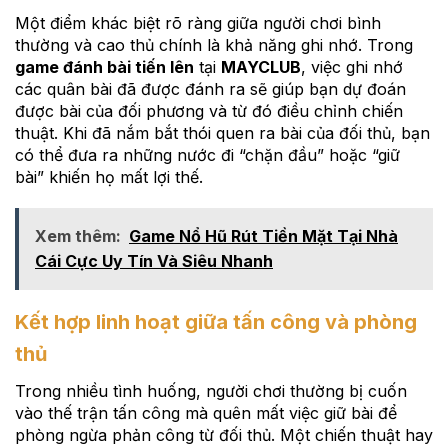
Một điểm khác biệt rõ ràng giữa người chơi bình
thường và cao thủ chính là khả năng ghi nhớ. Trong
game đánh bài tiến lên
tại
MAYCLUB
, việc ghi nhớ
các quân bài đã được đánh ra sẽ giúp bạn dự đoán
được bài của đối phương và từ đó điều chỉnh chiến
thuật. Khi đã nắm bắt thói quen ra bài của đối thủ, bạn
có thể đưa ra những nước đi “chặn đầu” hoặc “giữ
bài” khiến họ mất lợi thế.
Xem thêm:
Game Nổ Hũ Rút Tiền Mặt Tại Nhà
Cái Cực Uy Tín Và Siêu Nhanh
Kết hợp linh hoạt giữa tấn công và phòng
thủ
Trong nhiều tình huống, người chơi thường bị cuốn
vào thế trận tấn công mà quên mất việc giữ bài để
phòng ngừa phản công từ đối thủ. Một chiến thuật hay