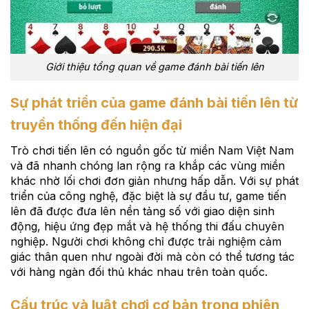
Giới thiệu tổng quan về game đánh bài tiến lên
Sự phát triển của game đánh bài tiến lên từ
truyền thống đến hiện đại
Trò chơi tiến lên có nguồn gốc từ miền Nam Việt Nam
và đã nhanh chóng lan rộng ra khắp các vùng miền
khác nhờ lối chơi đơn giản nhưng hấp dẫn. Với sự phát
triển của công nghệ, đặc biệt là sự đầu tư, game tiến
lên đã được đưa lên nền tảng số với giao diện sinh
động, hiệu ứng đẹp mắt và hệ thống thi đấu chuyên
nghiệp. Người chơi không chỉ được trải nghiệm cảm
giác thân quen như ngoài đời mà còn có thể tương tác
với hàng ngàn đối thủ khác nhau trên toàn quốc.
Cấu trúc và luật chơi cơ bản trong phiên