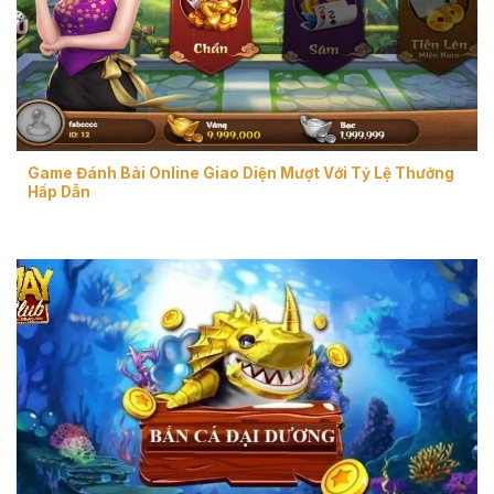
Game Đánh Bài Online Giao Diện Mượt Với Tỷ Lệ Thưởng
Hấp Dẫn