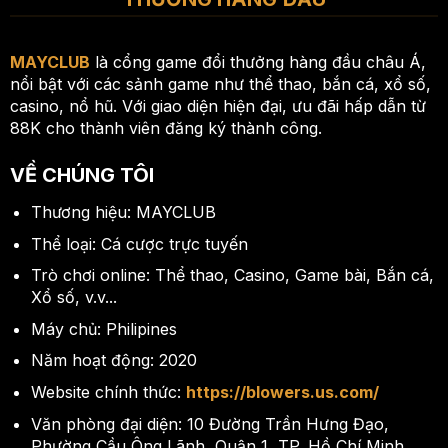
MAYCLUB
là cổng game đổi thưởng hàng đầu châu Á,
nổi bật với các sảnh game như thể thao, bắn cá, xổ số,
casino, nổ hũ. Với giao diện hiện đại, ưu đãi hấp dẫn từ
88K cho thành viên đăng ký thành công.
VỀ CHÚNG TÔI
Thương hiệu: MAYCLUB
Thể loại: Cá cược trực tuyến
Trò chơi online: Thể thao, Casino, Game bài, Bắn cá,
Xổ số, v.v...
Máy chủ: Philipines
Năm hoạt động: 2020
Website chính thức:
https://blowers.us.com/
Văn phòng đại diện: 10 Đường Trần Hưng Đạo,
Phường Cầu Ông Lãnh, Quận 1, TP. Hồ Chí Minh