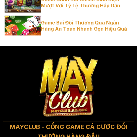
Mượt Với Tỷ Lệ Thưởng Hấp Dẫn
Game Bài Đổi Thưởng Qua Ngân
Hàng An Toàn Nhanh Gọn Hiệu Quả
MAYCLUB - CỔNG GAME CÁ CƯỢC ĐỔI
THƯỞNG HÀNG ĐẦU