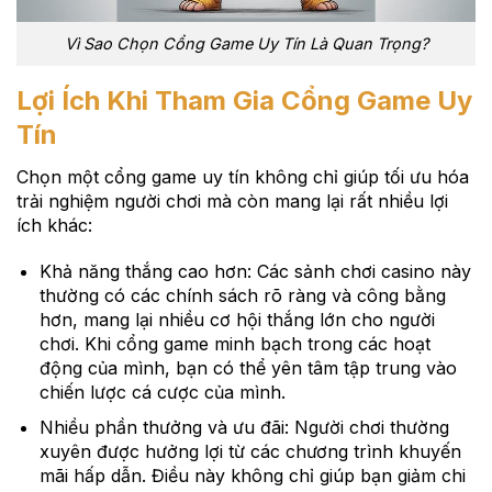
Vì Sao Chọn Cổng Game Uy Tín Là Quan Trọng?
Lợi Ích Khi Tham Gia Cổng Game Uy
Tín
Chọn một cổng game uy tín không chỉ giúp tối ưu hóa
trải nghiệm người chơi mà còn mang lại rất nhiều lợi
ích khác:
Khả năng thắng cao hơn: Các sảnh chơi casino này
thường có các chính sách rõ ràng và công bằng
hơn, mang lại nhiều cơ hội thắng lớn cho người
chơi. Khi cổng game minh bạch trong các hoạt
động của mình, bạn có thể yên tâm tập trung vào
chiến lược cá cược của mình.
Nhiều phần thưởng và ưu đãi: Người chơi thường
xuyên được hưởng lợi từ các chương trình khuyến
mãi hấp dẫn. Điều này không chỉ giúp bạn giảm chi