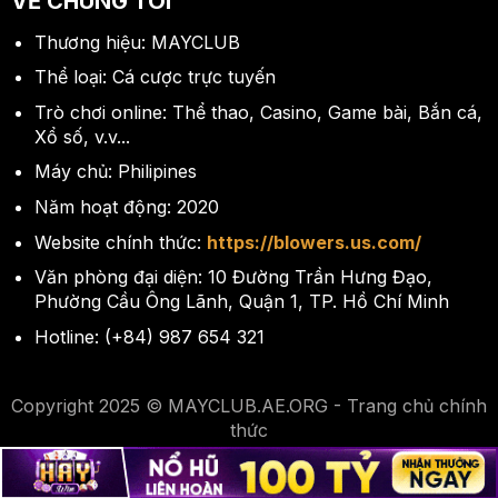
VỀ CHÚNG TÔI
Thương hiệu: MAYCLUB
Thể loại: Cá cược trực tuyến
Trò chơi online: Thể thao, Casino, Game bài, Bắn cá,
Xổ số, v.v...
Máy chủ: Philipines
Năm hoạt động: 2020
Website chính thức:
https://blowers.us.com/
Văn phòng đại diện: 10 Đường Trần Hưng Đạo,
Phường Cầu Ông Lãnh, Quận 1, TP. Hồ Chí Minh
Hotline: (+84) 987 654 321
Copyright 2025 © MAYCLUB.AE.ORG - Trang chủ chính
thức