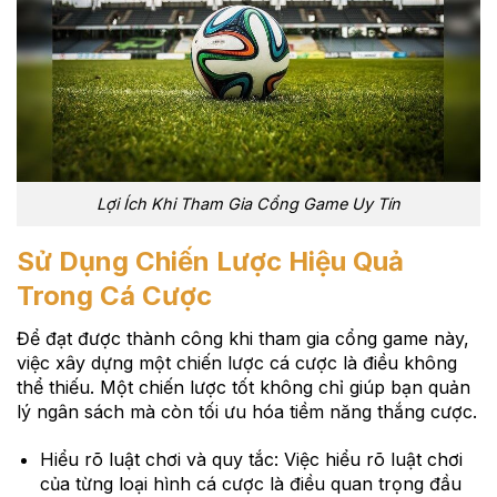
Lợi Ích Khi Tham Gia Cổng Game Uy Tín
Sử Dụng Chiến Lược Hiệu Quả
Trong Cá Cược
Để đạt được thành công khi tham gia cổng game này,
việc xây dựng một chiến lược cá cược là điều không
thể thiếu. Một chiến lược tốt không chỉ giúp bạn quản
lý ngân sách mà còn tối ưu hóa tiềm năng thắng cược.
Hiểu rõ luật chơi và quy tắc: Việc hiểu rõ luật chơi
của từng loại hình cá cược là điều quan trọng đầu