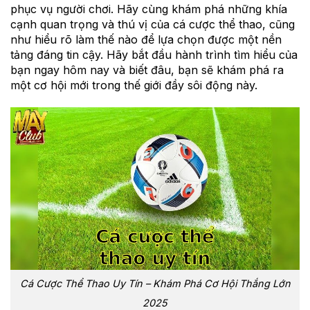
phục vụ người chơi. Hãy cùng khám phá những khía
cạnh quan trọng và thú vị của cá cược thể thao, cũng
như hiểu rõ làm thế nào để lựa chọn được một nền
tảng đáng tin cậy. Hãy bắt đầu hành trình tìm hiểu của
bạn ngay hôm nay và biết đâu, bạn sẽ khám phá ra
một cơ hội mới trong thế giới đầy sôi động này.
Cá Cược Thể Thao Uy Tín – Khám Phá Cơ Hội Thắng Lớn
2025