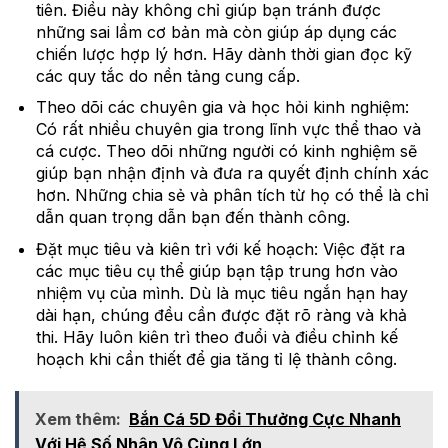
tiên. Điều này không chỉ giúp bạn tránh được
những sai lầm cơ bản mà còn giúp áp dụng các
chiến lược hợp lý hơn. Hãy dành thời gian đọc kỹ
các quy tắc do nền tảng cung cấp.
Theo dõi các chuyên gia và học hỏi kinh nghiệm:
Có rất nhiều chuyên gia trong lĩnh vực thể thao và
cá cược. Theo dõi những người có kinh nghiệm sẽ
giúp bạn nhận định và đưa ra quyết định chính xác
hơn. Những chia sẻ và phân tích từ họ có thể là chỉ
dẫn quan trọng dẫn bạn đến thành công.
Đặt mục tiêu và kiên trì với kế hoạch: Việc đặt ra
các mục tiêu cụ thể giúp bạn tập trung hơn vào
nhiệm vụ của mình. Dù là mục tiêu ngắn hạn hay
dài hạn, chúng đều cần được đặt rõ ràng và khả
thi. Hãy luôn kiên trì theo đuổi và điều chỉnh kế
hoạch khi cần thiết để gia tăng tỉ lệ thành công.
Xem thêm:
Bắn Cá 5D Đổi Thưởng Cực Nhanh
Với Hệ Số Nhân Vô Cùng Lớn