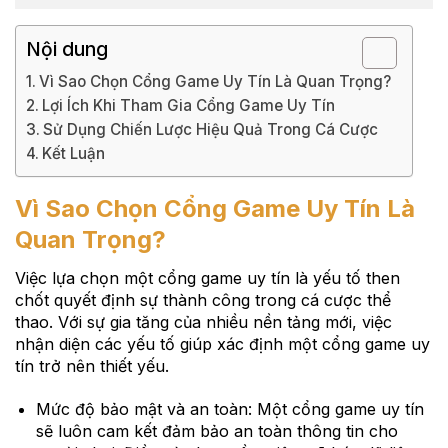
Nội dung
Vì Sao Chọn Cổng Game Uy Tín Là Quan Trọng?
Lợi Ích Khi Tham Gia Cổng Game Uy Tín
Sử Dụng Chiến Lược Hiệu Quả Trong Cá Cược
Kết Luận
Vì Sao Chọn Cổng Game Uy Tín Là
Quan Trọng?
Việc lựa chọn một cổng game uy tín là yếu tố then
chốt quyết định sự thành công trong cá cược thể
thao. Với sự gia tăng của nhiều nền tảng mới, việc
nhận diện các yếu tố giúp xác định một cổng game uy
tín trở nên thiết yếu.
Mức độ bảo mật và an toàn: Một cổng game uy tín
sẽ luôn cam kết đảm bảo an toàn thông tin cho