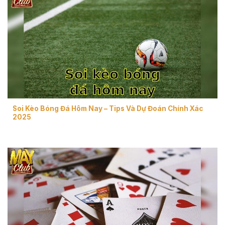
Soi Kèo Bóng Đá Hôm Nay – Tips Và Dự Đoán Chính Xác
2025