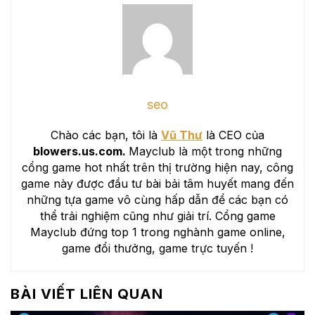
seo
Chào các bạn, tôi là
Vũ Thư
là CEO của
blowers.us.com.
Mayclub là một trong những
cổng game hot nhất trên thị trường hiện nay, công
game này được đầu tư bài bải tâm huyết mang đến
những tựa game vô cùng hấp dẫn để các bạn có
thể trải nghiệm cũng như giải trí. Cổng game
Mayclub đứng top 1 trong nghành game online,
game đổi thưởng, game trực tuyến !
BÀI VIẾT LIÊN QUAN