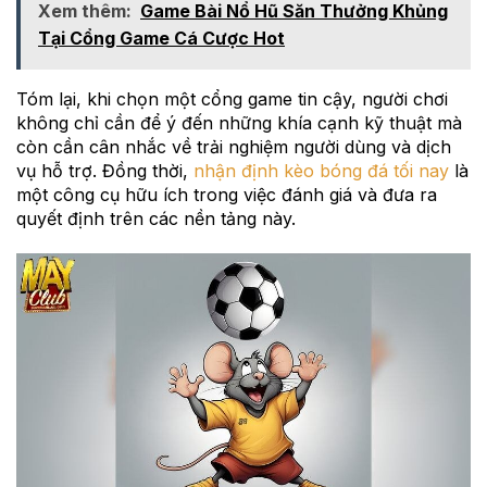
Xem thêm:
Game Bài Nổ Hũ Săn Thưởng Khủng
Tại Cổng Game Cá Cược Hot
Tóm lại, khi chọn một cổng game tin cậy, người chơi
không chỉ cần để ý đến những khía cạnh kỹ thuật mà
còn cần cân nhắc về trải nghiệm người dùng và dịch
vụ hỗ trợ. Đồng thời,
nhận định kèo bóng đá tối nay
là
một công cụ hữu ích trong việc đánh giá và đưa ra
quyết định trên các nền tảng này.