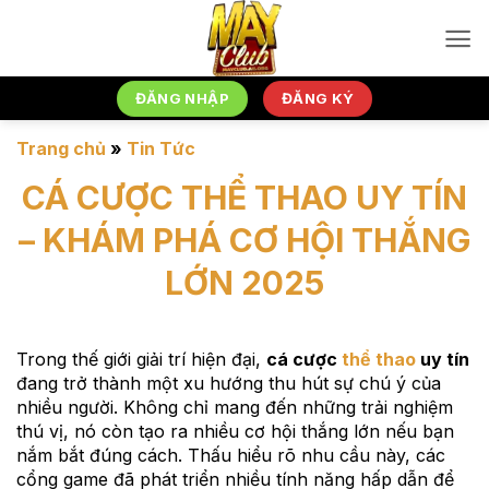
Bỏ
qua
nội
dung
ĐĂNG NHẬP
ĐĂNG KÝ
Trang chủ
»
Tin Tức
CÁ CƯỢC THỂ THAO UY TÍN
– KHÁM PHÁ CƠ HỘI THẮNG
LỚN 2025
Trong thế giới giải trí hiện đại,
cá cược
thể thao
uy tín
đang trở thành một xu hướng thu hút sự chú ý của
nhiều người. Không chỉ mang đến những trải nghiệm
thú vị, nó còn tạo ra nhiều cơ hội thắng lớn nếu bạn
nắm bắt đúng cách. Thấu hiểu rõ nhu cầu này, các
cổng game đã phát triển nhiều tính năng hấp dẫn để