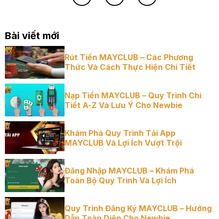
Bài viết mới
Rút Tiền MAYCLUB – Các Phương
Thức Và Cách Thực Hiện Chi Tiết
Nạp Tiền MAYCLUB – Quy Trình Chi
Tiết A-Z Và Lưu Ý Cho Newbie
Khám Phá Quy Trình Tải App
MAYCLUB Và Lợi Ích Vượt Trội
Đăng Nhập MAYCLUB – Khám Phá
Toàn Bộ Quy Trình Và Lợi Ích
Quy Trình Đăng Ký MAYCLUB – Hướng
Dẫn Toàn Diện Cho Newbie