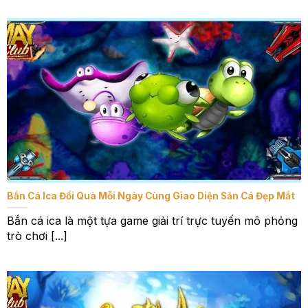
Bắn Cá Ica Đổi Quà Mỗi Ngày Cùng Giao Diện Săn Cá Đẹp Mắt
Bắn cá ica là một tựa game giải trí trực tuyến mô phỏng
trò chơi [...]