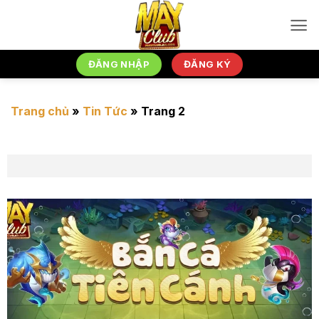
Bỏ
qua
nội
dung
ĐĂNG NHẬP
ĐĂNG KÝ
Trang chủ
»
Tin Tức
»
Trang 2