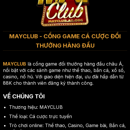
MAYCLUB - CỔNG GAME CÁ CƯỢC ĐỔI
THƯỞNG HÀNG ĐẦU
MAYCLUB
là cổng game đổi thưởng hàng đầu châu Á,
nổi bật với các sảnh game như thể thao, bắn cá, xổ số,
casino, nổ hũ. Với giao diện hiện đại, ưu đãi hấp dẫn từ
88K cho thành viên đăng ký thành công.
VỀ CHÚNG TÔI
Thương hiệu: MAYCLUB
Thể loại: Cá cược trực tuyến
Trò chơi online: Thể thao, Casino, Game bài, Bắn cá,