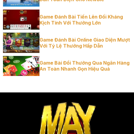
Game Đánh Bài Tiến Lên Đối Kháng
Kịch Tính Với Thưởng Lớn
Game Đánh Bài Online Giao Diện Mượt
Với Tỷ Lệ Thưởng Hấp Dẫn
Game Bài Đổi Thưởng Qua Ngân Hàng
An Toàn Nhanh Gọn Hiệu Quả