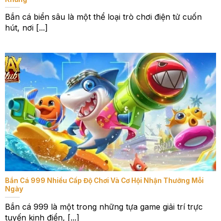
Bắn cá biển sâu là một thể loại trò chơi điện tử cuốn
hút, nơi [...]
Bắn Cá 999 Nhiều Cấp Độ Chơi Và Cơ Hội Nhận Thưởng Mỗi
Ngày
Bắn cá 999 là một trong những tựa game giải trí trực
tuyến kinh điển, [...]